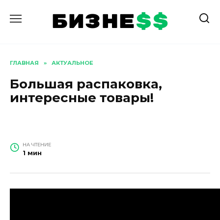
Перейти
к
содержанию
ГЛАВНАЯ
»
АКТУАЛЬНОЕ
Большая распаковка,
интересные товары!
НА ЧТЕНИЕ
1 мин