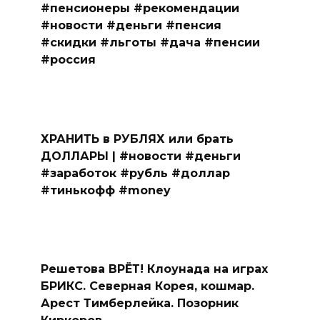
#пенсионеры #рекомендации
#новости #деньги #пенсия
#скидки #льготы #дача #пенсии
#россия
ХРАНИТЬ в РУБЛЯХ или брать
ДОЛЛАРЫ | #новости #деньги
#заработок #рубль #доллар
#тинькофф #money
Решетова ВРЁТ! Клоунада на играх
БРИКС. Северная Корея, кошмар.
Арест Тимберлейка. Позорник