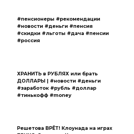
#пенсионеры #рекомендации
#новости #деньги #пенсия
#скидки #льготы #дача #пенсии
#россия
ХРАНИТЬ в РУБЛЯХ или брать
ДОЛЛАРЫ | #новости #деньги
#заработок #рубль #доллар
#тинькофф #money
Решетова ВРЁТ! Клоунада на играх